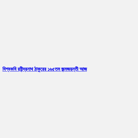
বিশ্বকবি রবীন্দ্রনাথ ঠাকুরের ১৬৫তম জন্মজয়ন্তী আজ