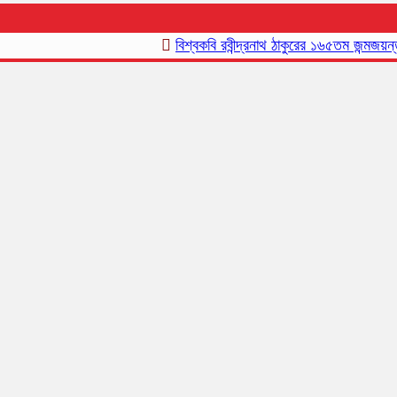
বিশ্বকবি রবীন্দ্রনাথ ঠাকুরের ১৬৫তম জন্মজয়ন্তী আ