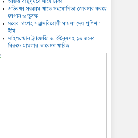
আজও বায়ুদূষণে শীর্ষে ঢাকা
তাপস-নানকসহ ২৮ জনের
প্রতিরক্ষা সরঞ্জাম খাতে সহযোগিতা জোরদার করছে
বিরুদ্ধে অভিযোগ গঠন আদেশ
আজ
জাপান ও তুরস্ক
মবের চাপেই সন্ত্রাসবিরোধী মামলা দেয় পুলিশ :
বাংলাদেশ-উজবেকিস্তান রুটে
ইমি
ফ্লাইট চালুর অনুরোধ
মাইলস্টোন ট্র্যাজেডি: ড. ইউনূসসহ ১৬ জনের
জানালেন অর্থমন্ত্রী
বিরুদ্ধে মামলার আবেদন খারিজ
খাদ্যশস্যের মজুত ছাড়িয়েছে
১৬ লাখ ৯০ হাজার মেট্রিক টন