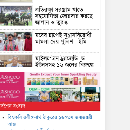
প্রতিরক্ষা সরঞ্জাম খাতে
সহযোগিতা জোরদার করছে
জাপান ও তুরস্ক
মবের চাপেই সন্ত্রাসবিরোধী
মামলা দেয় পুলিশ : ইমি
মাইলস্টোন ট্র্যাজেডি: ড.
ইউনূসসহ ১৬ জনের বিরুদ্ধে
মামলার আবেদন খারিজ
সাংবাদিক হওয়ার নীতিমালা
চান ডিসিরা : ডা. জাহেদ উর
রহমান
র্বশেষ ষংবাদ
মুফতি আমির হামজাকে উদ্দেশ
করে ‘ভুয়া ভুয়া’ স্লোগান
বিশ্বকবি রবীন্দ্রনাথ ঠাকুরের ১৬৫তম জন্মজয়ন্তী
আজ