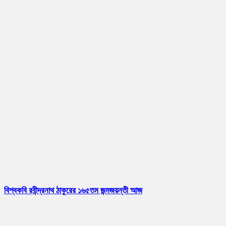
বিশ্বকবি রবীন্দ্রনাথ ঠাকুরের ১৬৫তম জন্মজয়ন্তী আজ