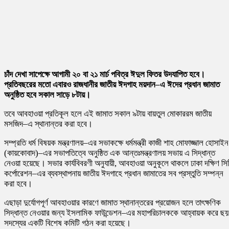
চাঁদ দেখা সাপেক্ষে আগামী ২০ বা ২১ মার্চ পবিত্র ঈদুল ফিতর উদযাপিত হবে।
প্রতিবছরের মতো এবারও রাজধানীর জাতীয় ঈদগাহ ময়দান–এ ঈদের প্রধান জামাত
অনুষ্ঠিত হবে সকাল সাড়ে ৮টায়।
তবে আবহাওয়া প্রতিকূল হলে এই জামাত সকাল ৯টায় বায়তুল মোকাররম জাতীয়
মসজিদ–এ স্থানান্তর করা হবে।
সম্প্রতি ধর্ম বিষয়ক মন্ত্রণালয়–এর সভাকক্ষে ধর্মমন্ত্রী কাজী শাহ মোফাজ্জাল হোসাইন
(কায়কোবাদ)–এর সভাপতিত্বে অনুষ্ঠিত এক আন্তঃমন্ত্রণালয় সভায় এ সিদ্ধান্ত
নেওয়া হয়েছে। সভার কার্যবিবরণী অনুযায়ী, আবহাওয়া অনুকূলে থাকলে ঢাকা দক্ষিণ সি
কর্পোরেশন–এর ব্যবস্থাপনায় জাতীয় ঈদগাহে প্রধান জামাতের সব প্রস্তুতি সম্পন্ন
করা হবে।
এছাড়া দুর্যোগপূর্ণ আবহাওয়ার কারণে জামাত স্থানান্তরের প্রয়োজন হলে তাৎক্ষণিক
সিদ্ধান্ত নেওয়ার জন্য ইসলামিক ফাউন্ডেশন–এর মহাপরিচালককে আহ্বায়ক করে ছয়
সদস্যের একটি বিশেষ কমিটি গঠন করা হয়েছে।