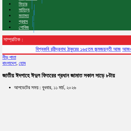
ফিচার
সাহিত্য
মতামত
প্রবাস
শোবিজ
সাম্প্রতিক :
বিশ্বকবি রবীন্দ্রনাথ ঠাকুরের ১৬৫তম জন্মজয়ন্তী আজ
আজও বায়ুদূষণ
নীড় পাতা
বাংলাদেশ
,
হোম
জাতীয় ঈদগাহে ঈদুল ফিতরের প্রধান জামাত সকাল সাড়ে ৮টায়
আপডেটের সময় : বুধবার, ১১ মার্চ, ২০২৬