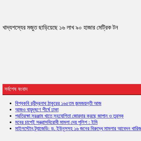
খাদ্যশস্যের মজুত ছাড়িয়েছে ১৬ লাখ ৯০ হাজার মেট্রিক টন
সর্বশেষ ষংবাদ
বিশ্বকবি রবীন্দ্রনাথ ঠাকুরের ১৬৫তম জন্মজয়ন্তী আজ
আজও বায়ুদূষণে শীর্ষে ঢাকা
প্রতিরক্ষা সরঞ্জাম খাতে সহযোগিতা জোরদার করছে জাপান ও তুরস্ক
মবের চাপেই সন্ত্রাসবিরোধী মামলা দেয় পুলিশ : ইমি
মাইলস্টোন ট্র্যাজেডি: ড. ইউনূসসহ ১৬ জনের বিরুদ্ধে মামলার আবেদন খারি