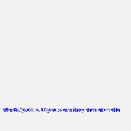
মাইলস্টোন ট্র্যাজেডি: ড. ইউনূসসহ ১৬ জনের বিরুদ্ধে মামলার আবেদন খারিজ