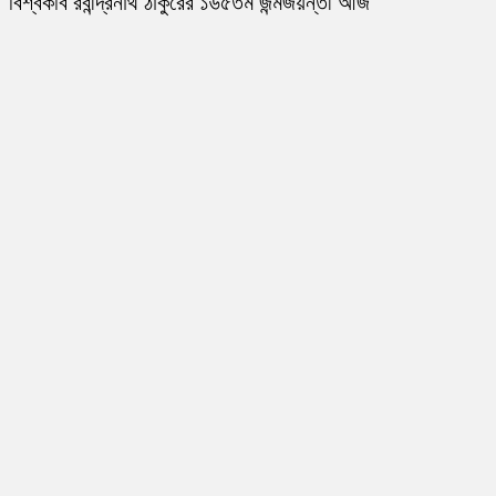
বিশ্বকবি রবীন্দ্রনাথ ঠাকুরের ১৬৫তম জন্মজয়ন্তী আজ