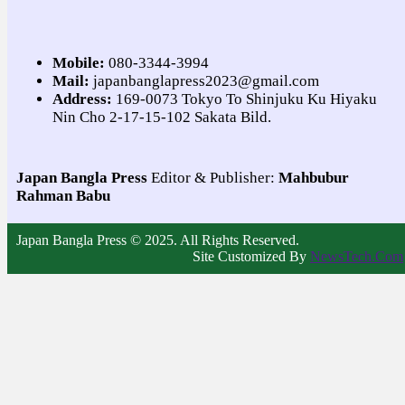
Mobile:
080-3344-3994
Mail:
japanbanglapress2023@gmail.com
Address:
169-0073 Tokyo To Shinjuku Ku Hiyaku
Nin Cho 2-17-15-102 Sakata Bild.
Japan Bangla Press
Editor & Publisher:
Mahbubur
Rahman Babu
Japan Bangla Press © 2025. All Rights Reserved.
Site Customized By
NewsTech.Com