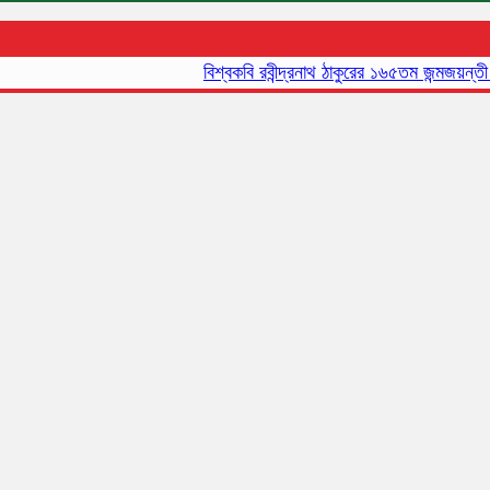
বিশ্বকবি রবীন্দ্রনাথ ঠাকুরের ১৬৫তম জন্মজয়ন্তী আজ