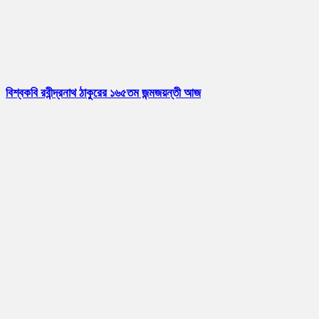
বিশ্বকবি রবীন্দ্রনাথ ঠাকুরের ১৬৫তম জন্মজয়ন্তী আজ