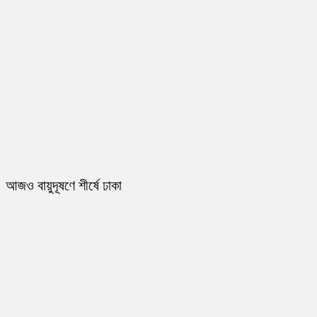
আজও বায়ুদূষণে শীর্ষে ঢাকা