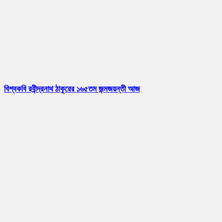
বিশ্বকবি রবীন্দ্রনাথ ঠাকুরের ১৬৫তম জন্মজয়ন্তী আজ