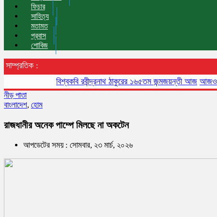
ফিচার
সাহিত্য
মতামত
প্রবাস
শোবিজ
সাম্প্রতিক :
বিশ্বকবি রবীন্দ্রনাথ ঠাকুরের ১৬৫তম জন্মজয়ন্তী আজ
আজও বায়ুদূষণে
নীড় পাতা
বাংলাদেশ
,
হোম
রাজধানীর অনেক পাম্পে মিলছে না অকটেন
আপডেটের সময় : সোমবার, ২৩ মার্চ, ২০২৬