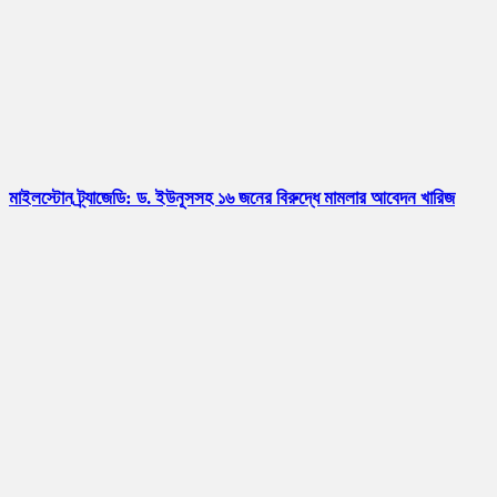
মাইলস্টোন ট্র্যাজেডি: ড. ইউনূসসহ ১৬ জনের বিরুদ্ধে মামলার আবেদন খারিজ