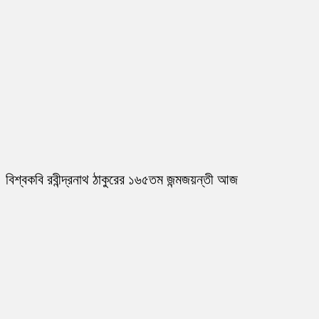
বিশ্বকবি রবীন্দ্রনাথ ঠাকুরের ১৬৫তম জন্মজয়ন্তী আজ