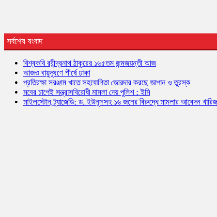
সর্বশেষ ষংবাদ
বিশ্বকবি রবীন্দ্রনাথ ঠাকুরের ১৬৫তম জন্মজয়ন্তী আজ
আজও বায়ুদূষণে শীর্ষে ঢাকা
প্রতিরক্ষা সরঞ্জাম খাতে সহযোগিতা জোরদার করছে জাপান ও তুরস্ক
মবের চাপেই সন্ত্রাসবিরোধী মামলা দেয় পুলিশ : ইমি
মাইলস্টোন ট্র্যাজেডি: ড. ইউনূসসহ ১৬ জনের বিরুদ্ধে মামলার আবেদন খারি