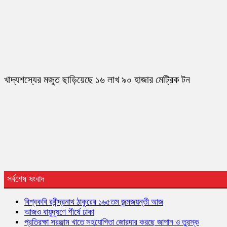
খাদ্যশস্যের মজুত ছাড়িয়েছে ১৬ লাখ ৯০ হাজার মেট্রিক টন
সর্বশেষ ষংবাদ
বিশ্বকবি রবীন্দ্রনাথ ঠাকুরের ১৬৫তম জন্মজয়ন্তী আজ
আজও বায়ুদূষণে শীর্ষে ঢাকা
প্রতিরক্ষা সরঞ্জাম খাতে সহযোগিতা জোরদার করছে জাপান ও তুরস্ক