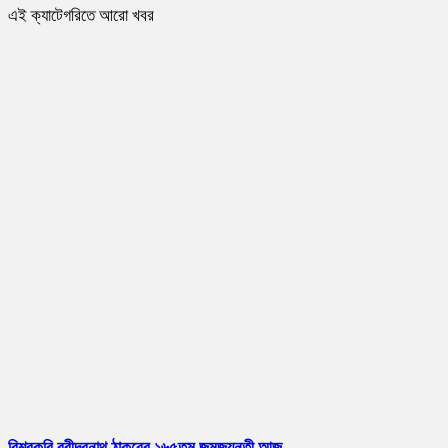
এই ক্যাটেগরিতে আরো খবর
বিশ্বকবি রবীন্দ্রনাথ ঠাকুরের ১৬৫তম জন্মজয়ন্তী আজ