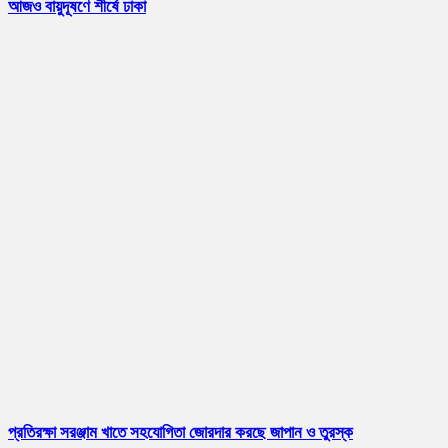
আজও বায়ুদূষণে শীর্ষে ঢাকা
প্রতিরক্ষা সরঞ্জাম খাতে সহযোগিতা জোরদার করছে জাপান ও তুরস্ক