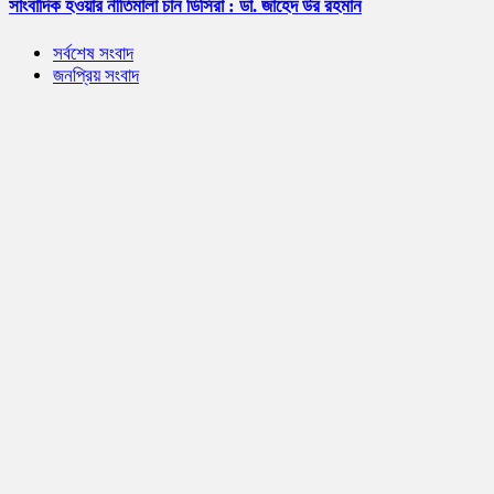
সাংবাদিক হওয়ার নীতিমালা চান ডিসিরা : ডা. জাহেদ উর রহমান
সর্বশেষ সংবাদ
জনপ্রিয় সংবাদ