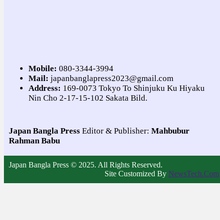
Mobile:
080-3344-3994
Mail:
japanbanglapress2023@gmail.com
Address:
169-0073 Tokyo To Shinjuku Ku Hiyaku
Nin Cho 2-17-15-102 Sakata Bild.
Japan Bangla Press
Editor & Publisher:
Mahbubur
Rahman Babu
Japan Bangla Press © 2025. All Rights Reserved.
Site Customized By
NewsTech.Com