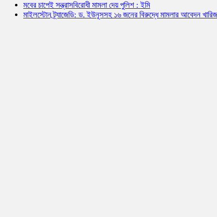
মবের চাপেই সন্ত্রাসবিরোধী মামলা দেয় পুলিশ : ইমি
মাইলস্টোন ট্র্যাজেডি: ড. ইউনূসসহ ১৬ জনের বিরুদ্ধে মামলার আবেদন খারি