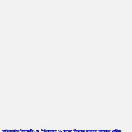
মাইলস্টোন ট্র্যাজেডি: ড. ইউনূসসহ ১৬ জনের বিরুদ্ধে মামলার আবেদন খারিজ