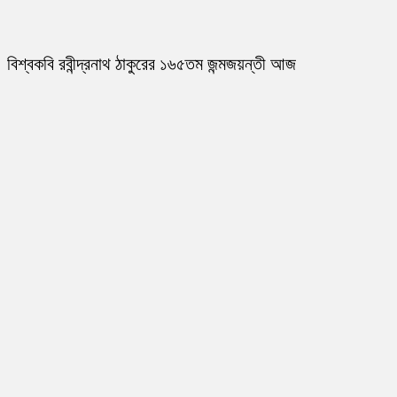
বিশ্বকবি রবীন্দ্রনাথ ঠাকুরের ১৬৫তম জন্মজয়ন্তী আজ