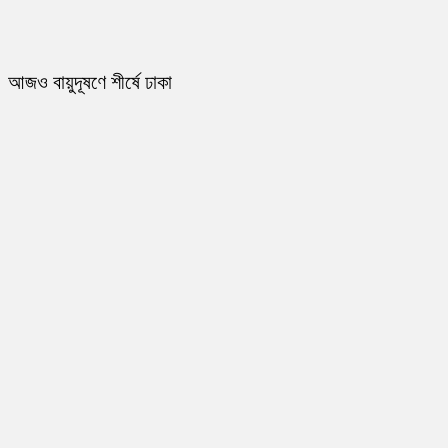
আজও বায়ুদূষণে শীর্ষে ঢাকা