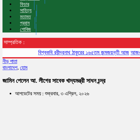
ফিচার
সাহিত্য
মতামত
প্রবাস
শোবিজ
সাম্প্রতিক :
বিশ্বকবি রবীন্দ্রনাথ ঠাকুরের ১৬৫তম জন্মজয়ন্তী আজ
আজও বায়ুদূ
নীড় পাতা
বাংলাদেশ
,
হোম
জামিন পেলেন আ. লীগের সাবেক খাদ্যমন্ত্রী সাধন চন্দ্র
আপডেটের সময় : শুক্রবার, ৩ এপ্রিল, ২০২৬