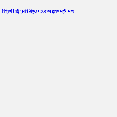
বিশ্বকবি রবীন্দ্রনাথ ঠাকুরের ১৬৫তম জন্মজয়ন্তী আজ