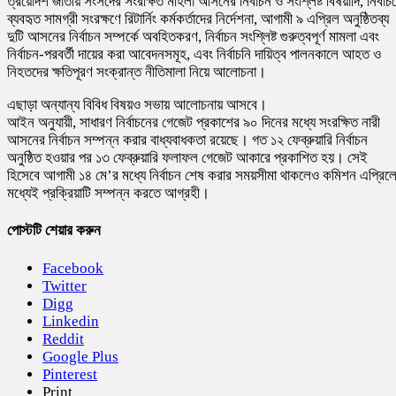
ত্রয়োদশ জাতীয় সংসদের সংরক্ষিত মহিলা আসনের নির্বাচন ও সংশ্লিষ্ট বিষয়াদি, নির্বাচ
ব্যবহৃত সামগ্রী সংরক্ষণে রিটার্নিং কর্মকর্তাদের নির্দেশনা, আগামী ৯ এপ্রিল অনুষ্ঠিতব্য
দুটি আসনের নির্বাচন সম্পর্কে অবহিতকরণ, নির্বাচন সংশ্লিষ্ট গুরুত্বপূর্ণ মামলা এবং
নির্বাচন-পরবর্তী দায়ের করা আবেদনসমূহ, এবং নির্বাচনি দায়িত্ব পালনকালে আহত ও
নিহতদের ক্ষতিপূরণ সংক্রান্ত নীতিমালা নিয়ে আলোচনা।
এছাড়া অন্যান্য বিবিধ বিষয়ও সভায় আলোচনায় আসবে।
আইন অনুযায়ী, সাধারণ নির্বাচনের গেজেট প্রকাশের ৯০ দিনের মধ্যে সংরক্ষিত নারী
আসনের নির্বাচন সম্পন্ন করার বাধ্যবাধকতা রয়েছে। গত ১২ ফেব্রুয়ারি নির্বাচন
অনুষ্ঠিত হওয়ার পর ১৩ ফেব্রুয়ারি ফলাফল গেজেট আকারে প্রকাশিত হয়। সেই
হিসেবে আগামী ১৪ মে’র মধ্যে নির্বাচন শেষ করার সময়সীমা থাকলেও কমিশন এপ্রিল
মধ্যেই প্রক্রিয়াটি সম্পন্ন করতে আগ্রহী।
পোস্টটি শেয়ার করুন
Facebook
Twitter
Digg
Linkedin
Reddit
Google Plus
Pinterest
Print