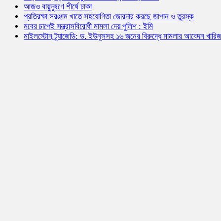
আজও বায়ুদূষণে শীর্ষে ঢাকা
প্রতিরক্ষা সরঞ্জাম খাতে সহযোগিতা জোরদার করছে জাপান ও তুরস্ক
মবের চাপেই সন্ত্রাসবিরোধী মামলা দেয় পুলিশ : ইমি
মাইলস্টোন ট্র্যাজেডি: ড. ইউনূসসহ ১৬ জনের বিরুদ্ধে মামলার আবেদন খারি