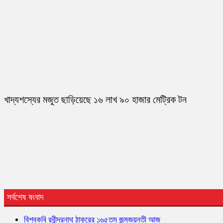
খাদ্যশস্যের মজুত ছাড়িয়েছে ১৬ লাখ ৯০ হাজার মেট্রিক টন
সর্বশেষ ষংবাদ
বিশ্বকবি রবীন্দ্রনাথ ঠাকুরের ১৬৫তম জন্মজয়ন্তী আজ