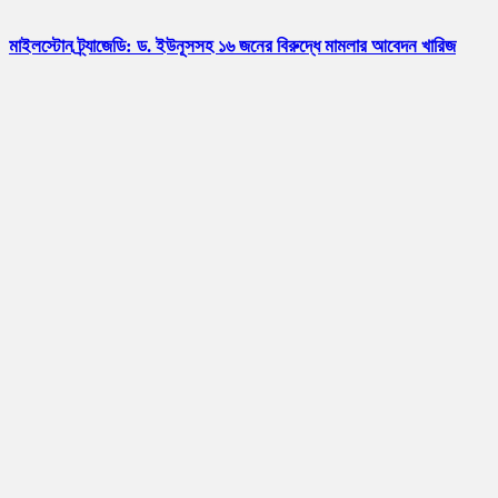
মাইলস্টোন ট্র্যাজেডি: ড. ইউনূসসহ ১৬ জনের বিরুদ্ধে মামলার আবেদন খারিজ