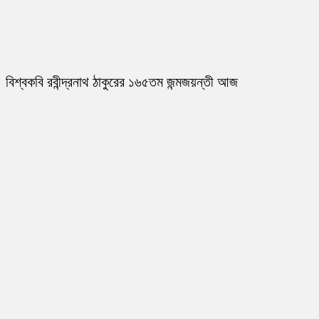
বিশ্বকবি রবীন্দ্রনাথ ঠাকুরের ১৬৫তম জন্মজয়ন্তী আজ