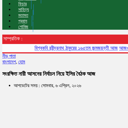
ফিচার
সাহিত্য
মতামত
প্রবাস
শোবিজ
সাম্প্রতিক :
বিশ্বকবি রবীন্দ্রনাথ ঠাকুরের ১৬৫তম জন্মজয়ন্তী আজ
আজও বায়ুদূষণ
নীড় পাতা
বাংলাদেশ
,
হোম
সংরক্ষিত নারী আসনের নির্বাচন নিয়ে ইসির বৈঠক আজ
আপডেটের সময় : সোমবার, ৬ এপ্রিল, ২০২৬