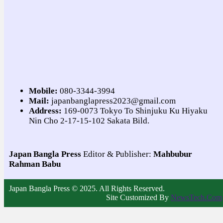
Mobile:
080-3344-3994
Mail:
japanbanglapress2023@gmail.com
Address:
169-0073 Tokyo To Shinjuku Ku Hiyaku
Nin Cho 2-17-15-102 Sakata Bild.
Japan Bangla Press
Editor & Publisher:
Mahbubur
Rahman Babu
Japan Bangla Press © 2025. All Rights Reserved.
Site Customized By
NewsTech.Com