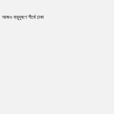
আজও বায়ুদূষণে শীর্ষে ঢাকা