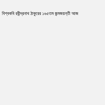
বিশ্বকবি রবীন্দ্রনাথ ঠাকুরের ১৬৫তম জন্মজয়ন্তী আজ