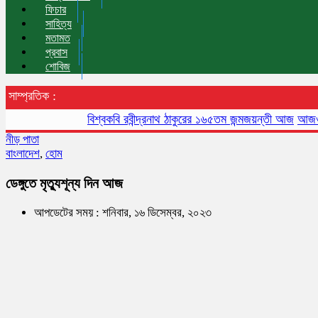
ফিচার
সাহিত্য
মতামত
প্রবাস
শোবিজ
সাম্প্রতিক :
বিশ্বকবি রবীন্দ্রনাথ ঠাকুরের ১৬৫তম জন্মজয়ন্তী আজ
আজও বায়ুদূ
নীড় পাতা
বাংলাদেশ
,
হোম
ডেঙ্গুতে মৃত্যুশূন্য দিন আজ
আপডেটের সময় : শনিবার, ১৬ ডিসেম্বর, ২০২৩