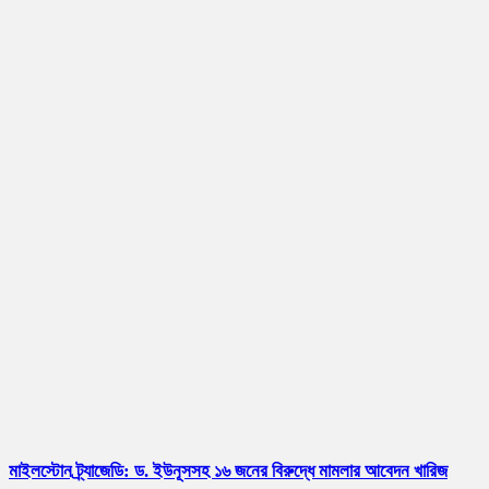
মাইলস্টোন ট্র্যাজেডি: ড. ইউনূসসহ ১৬ জনের বিরুদ্ধে মামলার আবেদন খারিজ