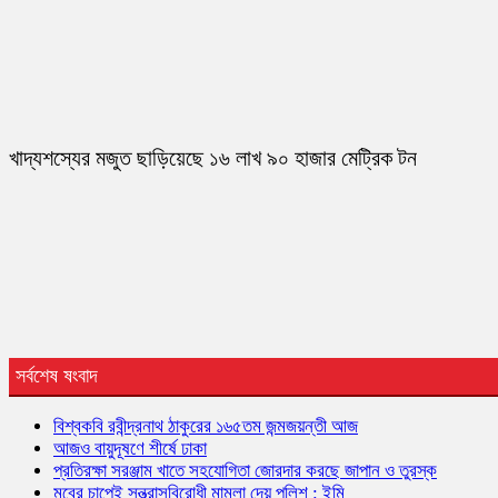
খাদ্যশস্যের মজুত ছাড়িয়েছে ১৬ লাখ ৯০ হাজার মেট্রিক টন
সর্বশেষ ষংবাদ
বিশ্বকবি রবীন্দ্রনাথ ঠাকুরের ১৬৫তম জন্মজয়ন্তী আজ
আজও বায়ুদূষণে শীর্ষে ঢাকা
প্রতিরক্ষা সরঞ্জাম খাতে সহযোগিতা জোরদার করছে জাপান ও তুরস্ক
মবের চাপেই সন্ত্রাসবিরোধী মামলা দেয় পুলিশ : ইমি