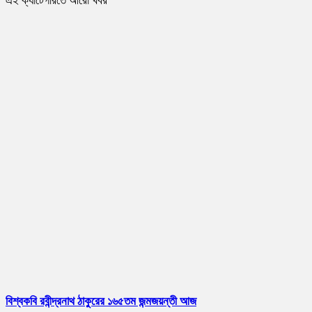
এই ক্যাটেগরিতে আরো খবর
বিশ্বকবি রবীন্দ্রনাথ ঠাকুরের ১৬৫তম জন্মজয়ন্তী আজ