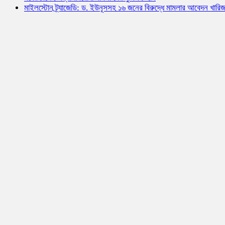
মাইলস্টোন ট্র্যাজেডি: ড. ইউনূসসহ ১৬ জনের বিরুদ্ধে মামলার আবেদন খারি