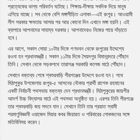
প্রত্যেকের ভাগ্য পরিবর্তন ঘটেছে। শিক্ষায়-দীক্ষায় সবদিক দিয়ে মানুষ
এগিয়ে যাচ্ছে। সব থেকে বেশি মঙ্গাপীড়িত এলাকা—এই রংপুর। আওয়ামী
লীগ সরকার ক্ষমতায় আসার পর আর কোনো দিন এখানে মঙ্গা হয়নি। এই
ব্যাপারে আপনাদের সাহায্য দরকার। আপনাদেরও নিজের পায়ে দাঁড়াতে
হবে।
এর আগে, সকাল সোয়া ১০টার দিকে গণভবন থেকে রংপুরের উদ্দেশ্যে
রওনা হন প্রধানমন্ত্রী। সকাল ১১টার দিকে সৈয়দপুর বিমানবন্দরে পৌঁছান
তিনি। সেখান থেকে সড়কপথে তারাগঞ্জ সরকারি কলেজ মাঠে পৌঁছান।
সেখানে বক্তব্য শেষে শ্বশুরবাড়ি পীরগঞ্জের উদ্দেশে রওনা হন। পথে
মিঠাপুকুর উপজেলায় রংপুর-৫ আসনের নৌকার প্রার্থী রাশেক রহমানের
একটি নির্বাচনী পথসভায় বক্তব্য দেন প্রধানমন্ত্রী। মিঠাপুকুরের জায়গীর
আদর্শ উচ্চ বিদ্যালয় মাঠে এই পথসভা অনুষ্ঠিত হয়। এরপর তিনি পীরগঞ্জে
তার শ্বশুরবাড়ি জয় সদনে যান। সেখানে তিনি তার প্রয়াত স্বামী
পরমাণুবিজ্ঞানী ওয়াজেদ মিয়ার কবর জিয়ারত ও পরিবারের লোকজনের সঙ্গে
মতিবিনিময় করেন।