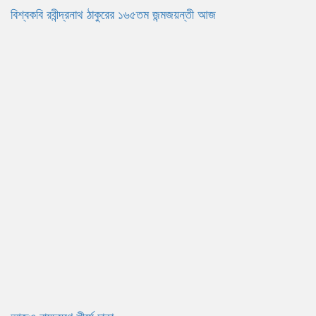
বিশ্বকবি রবীন্দ্রনাথ ঠাকুরের ১৬৫তম জন্মজয়ন্তী আজ