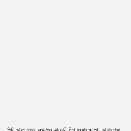
তিনি আরও বলেন, একমাত্র আওয়ামী লীগ সরকার ক্ষমতায় আসার পরই