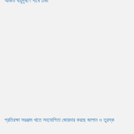
আজও বায়ুদূষণে শীর্ষে ঢাকা
প্রতিরক্ষা সরঞ্জাম খাতে সহযোগিতা জোরদার করছে জাপান ও তুরস্ক