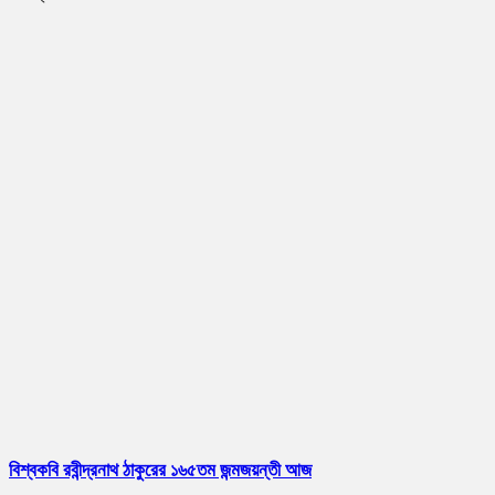
বিশ্বকবি রবীন্দ্রনাথ ঠাকুরের ১৬৫তম জন্মজয়ন্তী আজ