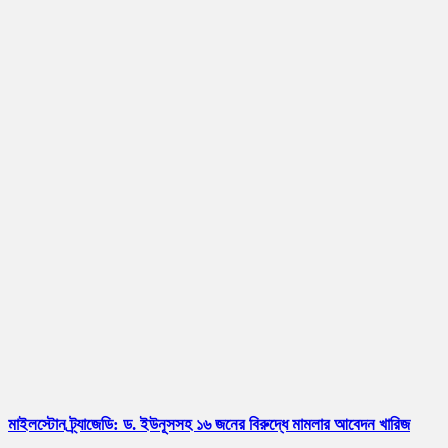
মাইলস্টোন ট্র্যাজেডি: ড. ইউনূসসহ ১৬ জনের বিরুদ্ধে মামলার আবেদন খারিজ