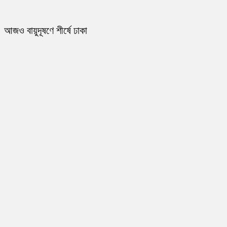
আজও বায়ুদূষণে শীর্ষে ঢাকা