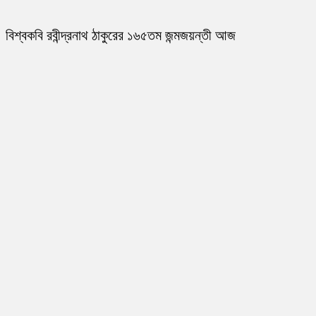
বিশ্বকবি রবীন্দ্রনাথ ঠাকুরের ১৬৫তম জন্মজয়ন্তী আজ