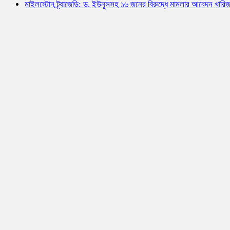
মাইলস্টোন ট্র্যাজেডি: ড. ইউনূসসহ ১৬ জনের বিরুদ্ধে মামলার আবেদন খারি