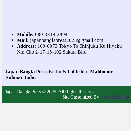
Mobile:
080-3344-3994
Mail:
japanbanglapress2023@gmail.com
Address:
169-0073 Tokyo To Shinjuku Ku Hiyaku
Nin Cho 2-17-15-102 Sakata Bild.
Japan Bangla Press
Editor & Publisher:
Mahbubur
Rahman Babu
Japan Bangla Press © 2025. All Rights Reserved.
Site Customized By
NewsTech.Com