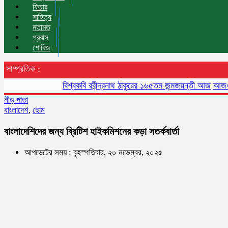
ফিচার
সাহিত্য
মতামত
প্রবাস
শোবিজ
সাম্প্রতিক :
বিশ্বকবি রবীন্দ্রনাথ ঠাকুরের ১৬৫তম জন্মজয়ন্তী আজ
আজও বায়ুদূষণ
নীড় পাতা
বাংলাদেশ
,
হোম
বাংলাদেশিদের জন্য ব্রিটিশ হাইক‌মিশনের কড়া সতর্কবার্তা
আপডেটের সময় : বৃহস্পতিবার, ২০ নভেম্বর, ২০২৫