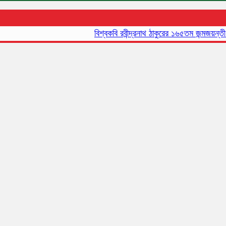
বিশ্বকবি রবীন্দ্রনাথ ঠাকুরের ১৬৫তম জন্মজয়ন্তী আজ