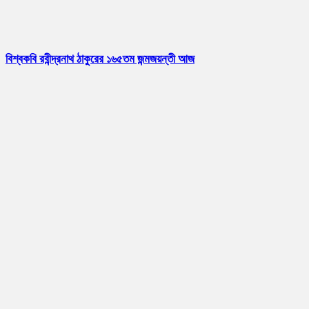
বিশ্বকবি রবীন্দ্রনাথ ঠাকুরের ১৬৫তম জন্মজয়ন্তী আজ