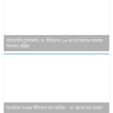
মাইলস্টোন ট্র্যাজেডি: ড. ইউনূসসহ ১৬ জনের বিরুদ্ধে মামলার
আবেদন খারিজ
সাংবাদিক হওয়ার নীতিমালা চান ডিসিরা : ডা. জাহেদ উর রহমান