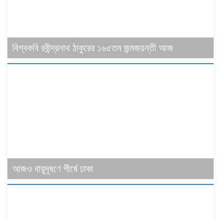
বিশ্বকবি রবীন্দ্রনাথ ঠাকুরের ১৬৫তম জন্মজয়ন্তী আজ
আজও বায়ুদূষণে শীর্ষে ঢাকা