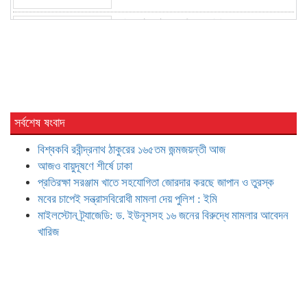
মাইলস্টোন ট্র্যাজেডি: ড. ইউনূসসহ ১৬ জনের
বিরুদ্ধে মামলার আবেদন খারিজ
সাংবাদিক হওয়ার নীতিমালা চান ডিসিরা : ডা.
জাহেদ উর রহমান
সর্বশেষ ষংবাদ
বিশ্বকবি রবীন্দ্রনাথ ঠাকুরের ১৬৫তম জন্মজয়ন্তী আজ
মুফতি আমির হামজাকে উদ্দেশ করে ‘ভুয়া ভুয়া’
স্লোগান
আজও বায়ুদূষণে শীর্ষে ঢাকা
প্রতিরক্ষা সরঞ্জাম খাতে সহযোগিতা জোরদার করছে জাপান ও তুরস্ক
মবের চাপেই সন্ত্রাসবিরোধী মামলা দেয় পুলিশ : ইমি
তাপস-নানকসহ ২৮ জনের বিরুদ্ধে অভিযোগ
মাইলস্টোন ট্র্যাজেডি: ড. ইউনূসসহ ১৬ জনের বিরুদ্ধে মামলার আবেদন
গঠন আদেশ আজ
খারিজ
বাংলাদেশ-উজবেকিস্তান রুটে ফ্লাইট চালুর
অনুরোধ জানালেন অর্থমন্ত্রী