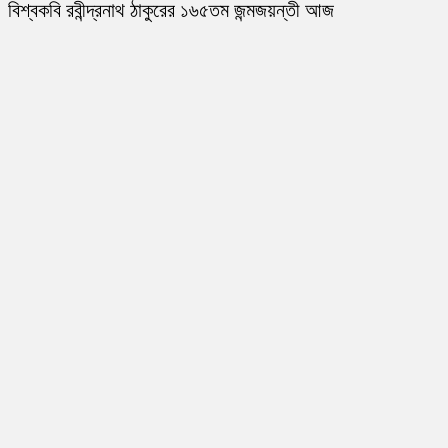
বিশ্বকবি রবীন্দ্রনাথ ঠাকুরের ১৬৫তম জন্মজয়ন্তী আজ