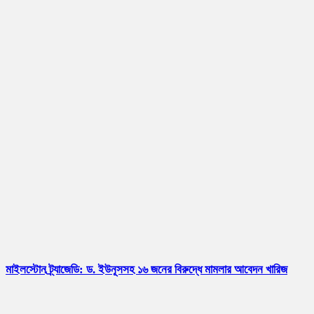
মাইলস্টোন ট্র্যাজেডি: ড. ইউনূসসহ ১৬ জনের বিরুদ্ধে মামলার আবেদন খারিজ