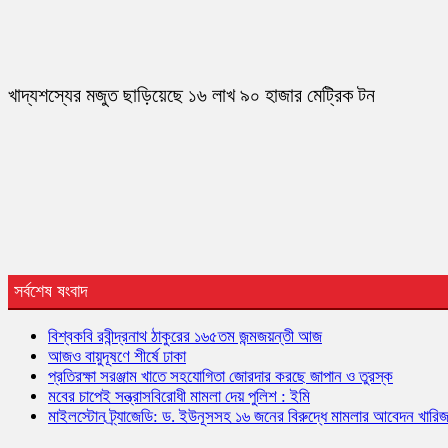
খাদ্যশস্যের মজুত ছাড়িয়েছে ১৬ লাখ ৯০ হাজার মেট্রিক টন
সর্বশেষ ষংবাদ
বিশ্বকবি রবীন্দ্রনাথ ঠাকুরের ১৬৫তম জন্মজয়ন্তী আজ
আজও বায়ুদূষণে শীর্ষে ঢাকা
প্রতিরক্ষা সরঞ্জাম খাতে সহযোগিতা জোরদার করছে জাপান ও তুরস্ক
মবের চাপেই সন্ত্রাসবিরোধী মামলা দেয় পুলিশ : ইমি
মাইলস্টোন ট্র্যাজেডি: ড. ইউনূসসহ ১৬ জনের বিরুদ্ধে মামলার আবেদন খারি