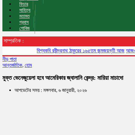
ফিচার
সাহিত্য
মতামত
প্রবাস
শোবিজ
সাম্প্রতিক :
বিশ্বকবি রবীন্দ্রনাথ ঠাকুরের ১৬৫তম জন্মজয়ন্তী আজ
আজও বায়ুদূষণ
নীড় পাতা
আন্তর্জাতিক
,
হোম
মুক্ত ভেনেজুয়েলা হবে আমেরিকার জ্বালানি কেন্দ্র: মারিয়া মাচাদো
আপডেটের সময় : মঙ্গলবার, ৬ জানুয়ারী, ২০২৬