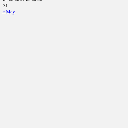
31
« May