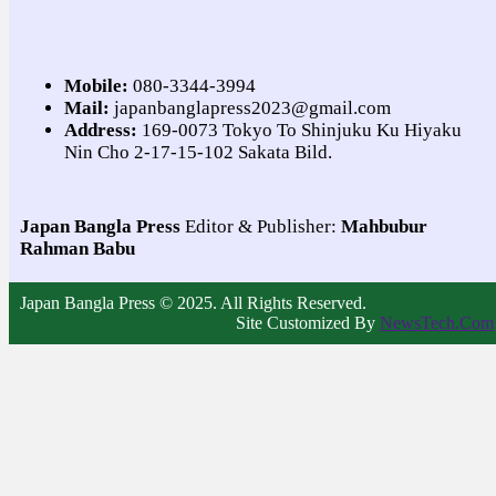
Mobile:
080-3344-3994
Mail:
japanbanglapress2023@gmail.com
Address:
169-0073 Tokyo To Shinjuku Ku Hiyaku
Nin Cho 2-17-15-102 Sakata Bild.
Japan Bangla Press
Editor & Publisher:
Mahbubur
Rahman Babu
Japan Bangla Press © 2025. All Rights Reserved.
Site Customized By
NewsTech.Com