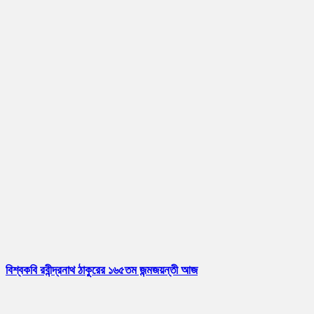
বিশ্বকবি রবীন্দ্রনাথ ঠাকুরের ১৬৫তম জন্মজয়ন্তী আজ