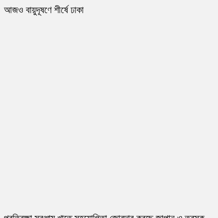
আজও বায়ুদূষণে শীর্ষে ঢাকা