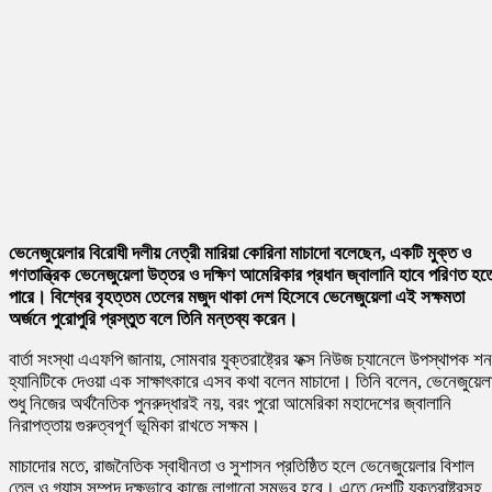
ভেনেজুয়েলার বিরোধী দলীয় নেত্রী মারিয়া কোরিনা মাচাদো বলেছেন, একটি মুক্ত ও
গণতান্ত্রিক ভেনেজুয়েলা উত্তর ও দক্ষিণ আমেরিকার প্রধান জ্বালানি হাবে পরিণত হত
পারে। বিশ্বের বৃহত্তম তেলের মজুদ থাকা দেশ হিসেবে ভেনেজুয়েলা এই সক্ষমতা
অর্জনে পুরোপুরি প্রস্তুত বলে তিনি মন্তব্য করেন।
বার্তা সংস্থা এএফপি জানায়, সোমবার যুক্তরাষ্ট্রের ফক্স নিউজ চ্যানেলে উপস্থাপক শন
হ্যানিটিকে দেওয়া এক সাক্ষাৎকারে এসব কথা বলেন মাচাদো। তিনি বলেন, ভেনেজুয়েল
শুধু নিজের অর্থনৈতিক পুনরুদ্ধারই নয়, বরং পুরো আমেরিকা মহাদেশের জ্বালানি
নিরাপত্তায় গুরুত্বপূর্ণ ভূমিকা রাখতে সক্ষম।
মাচাদোর মতে, রাজনৈতিক স্বাধীনতা ও সুশাসন প্রতিষ্ঠিত হলে ভেনেজুয়েলার বিশাল
তেল ও গ্যাস সম্পদ দক্ষভাবে কাজে লাগানো সম্ভব হবে। এতে দেশটি যুক্তরাষ্ট্রসহ