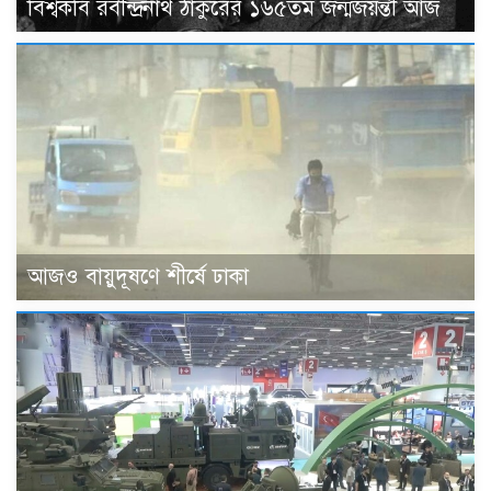
বিশ্বকবি রবীন্দ্রনাথ ঠাকুরের ১৬৫তম জন্মজয়ন্তী আজ
আজও বায়ুদূষণে শীর্ষে ঢাকা