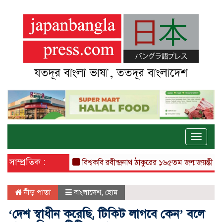
Toggle
naviga
সাম্প্রতিক :
বিশ্বকবি রবীন্দ্রনাথ ঠাকুরের ১৬৫তম জন্মজয়ন্তী আজ
আজ
নীড় পাতা
বাংলাদেশ
,
হোম
‘দেশ স্বাধীন করেছি, টিকিট লাগবে কেন’ বলে