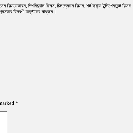
 ফিল্মমেকারস, স্পিরিচুয়াল ফিল্মস, চিলড্রেনস ফিল্মস, শর্ট অ্যান্ড ইন্ডিপেনডেন্ট ফিল্
ুরস্কার বিতরণী অনুষ্ঠানের মাধ্যমে।
 marked
*