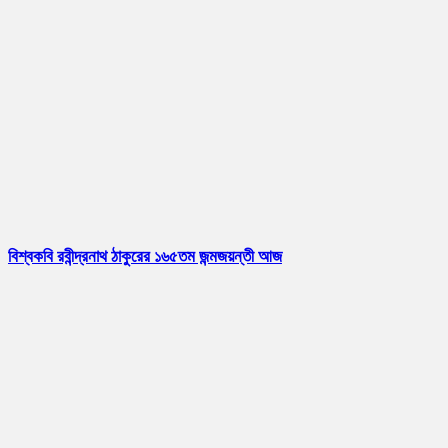
বিশ্বকবি রবীন্দ্রনাথ ঠাকুরের ১৬৫তম জন্মজয়ন্তী আজ