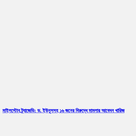
মাইলস্টোন ট্র্যাজেডি: ড. ইউনূসসহ ১৬ জনের বিরুদ্ধে মামলার আবেদন খারিজ