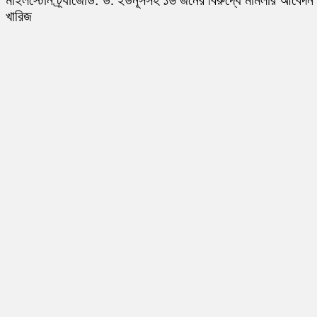
মাইলস্টোন ট্র্যাজেডি: ড. ইউনূসসহ ১৬ জনের বিরুদ্ধে মামলার আবেদন
খারিজ