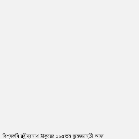
বিশ্বকবি রবীন্দ্রনাথ ঠাকুরের ১৬৫তম জন্মজয়ন্তী আজ