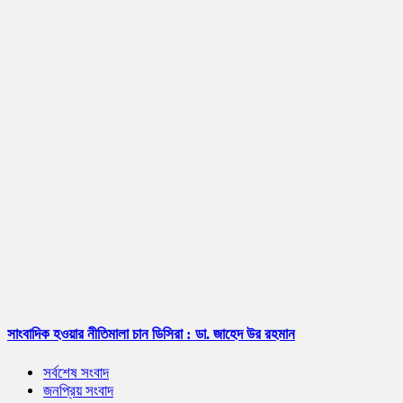
সাংবাদিক হওয়ার নীতিমালা চান ডিসিরা : ডা. জাহেদ উর রহমান
সর্বশেষ সংবাদ
জনপ্রিয় সংবাদ