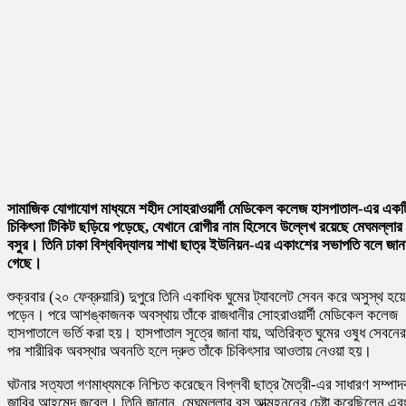
সামাজিক যোগাযোগ মাধ্যমে
শহীদ সোহরাওয়ার্দী মেডিকেল কলেজ হাসপাতাল
-এর একট
চিকিৎসা টিকিট ছড়িয়ে পড়েছে, যেখানে রোগীর নাম হিসেবে উল্লেখ রয়েছে মেঘমল্লার
বসুর। তিনি
ঢাকা বিশ্ববিদ্যালয় শাখা ছাত্র ইউনিয়ন
-এর একাংশের সভাপতি বলে জান
গেছে।
শুক্রবার (২০ ফেব্রুয়ারি) দুপুরে তিনি একাধিক ঘুমের ট্যাবলেট সেবন করে অসুস্থ হয়ে
পড়েন। পরে আশঙ্কাজনক অবস্থায় তাঁকে রাজধানীর সোহরাওয়ার্দী মেডিকেল কলেজ
হাসপাতালে ভর্তি করা হয়। হাসপাতাল সূত্রে জানা যায়, অতিরিক্ত ঘুমের ওষুধ সেবনের
পর শারীরিক অবস্থার অবনতি হলে দ্রুত তাঁকে চিকিৎসার আওতায় নেওয়া হয়।
ঘটনার সত্যতা গণমাধ্যমকে নিশ্চিত করেছেন
বিপ্লবী ছাত্র মৈত্রী
-এর সাধারণ সম্পা
জাবির আহমেদ জুবেল
। তিনি জানান, মেঘমল্লার বসু আত্মহননের চেষ্টা করেছিলেন এব