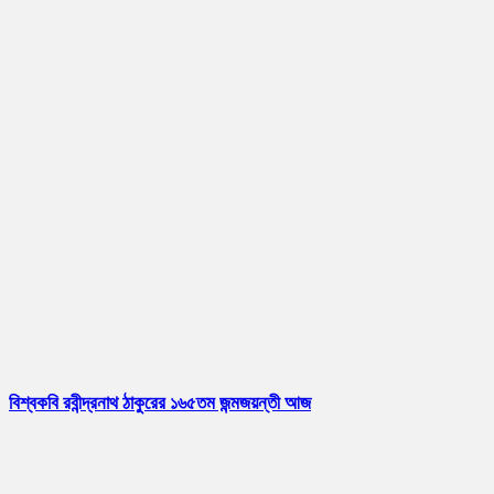
বিশ্বকবি রবীন্দ্রনাথ ঠাকুরের ১৬৫তম জন্মজয়ন্তী আজ