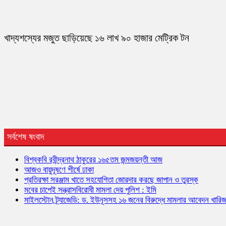
খাদ্যশস্যের মজুত ছাড়িয়েছে ১৬ লাখ ৯০ হাজার মেট্রিক টন
সর্বশেষ ষংবাদ
বিশ্বকবি রবীন্দ্রনাথ ঠাকুরের ১৬৫তম জন্মজয়ন্তী আজ
আজও বায়ুদূষণে শীর্ষে ঢাকা
প্রতিরক্ষা সরঞ্জাম খাতে সহযোগিতা জোরদার করছে জাপান ও তুরস্ক
মবের চাপেই সন্ত্রাসবিরোধী মামলা দেয় পুলিশ : ইমি
মাইলস্টোন ট্র্যাজেডি: ড. ইউনূসসহ ১৬ জনের বিরুদ্ধে মামলার আবেদন খারি