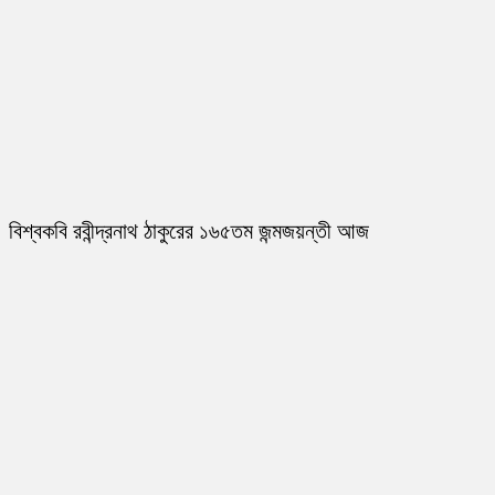
বিশ্বকবি রবীন্দ্রনাথ ঠাকুরের ১৬৫তম জন্মজয়ন্তী আজ