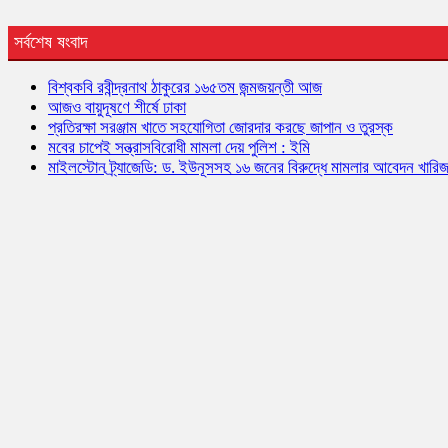
সর্বশেষ ষংবাদ
বিশ্বকবি রবীন্দ্রনাথ ঠাকুরের ১৬৫তম জন্মজয়ন্তী আজ
আজও বায়ুদূষণে শীর্ষে ঢাকা
প্রতিরক্ষা সরঞ্জাম খাতে সহযোগিতা জোরদার করছে জাপান ও তুরস্ক
মবের চাপেই সন্ত্রাসবিরোধী মামলা দেয় পুলিশ : ইমি
মাইলস্টোন ট্র্যাজেডি: ড. ইউনূসসহ ১৬ জনের বিরুদ্ধে মামলার আবেদন খারি