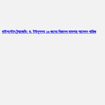
মাইলস্টোন ট্র্যাজেডি: ড. ইউনূসসহ ১৬ জনের বিরুদ্ধে মামলার আবেদন খারিজ