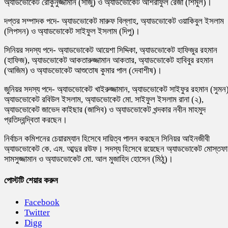
অ্যাডভোকেট রোকুনুজ্জামান (সাজু) ও অ্যাডভোকেট আশরাফুল রেজা (শিমুল)।
দপ্তর সম্পাদক পদে- অ্যাডভোকেট মারুফ বিল্লাহ, অ্যাডভোকেট ওয়াকিবুল ইসলাম
(লিপসন) ও অ্যাডভোকেট সাইফুল ইসলাম (দিপু)।
সিনিয়র সদস্য পদে- অ্যাডভোকেট আয়েশা সিদ্দিকা, অ্যাডভোকেট হাফিজুর রহমান
(হাফিজ), অ্যাডভোকেট আকতারুজ্জামান আকতার, অ্যাডভোকেট হাবিবুর রহমান
(আজিম) ও অ্যাডভোকেট আশুতোষ কুমার পাল (দেবাশীষ)।
জুনিয়র সদস্য পদে- অ্যাডভোকেট খাইরুজ্জামান, অ্যাডভোকেট সাইফুর রহমান (সুমন)
অ্যাডভোকেট রবিউল ইসলাম, অ্যাডভোকেট মো. সাইফুল ইসলাম রানা (২),
অ্যাডভোকেট জাভেদ কাইছার (জাসিব) ও অ্যাডভোকেট খন্দকার নবীন মাহমুদ
প্রতিদ্বন্দ্বিতা করছেন।
নির্বাচন কমিশনের চেয়ারম্যান হিসেবে দায়িত্ব পালন করছেন সিনিয়র আইনজীবী
অ্যাডভোকেট কে. এম. আব্দুর রউফ। সদস্য হিসেবে রয়েছেন অ্যাডভোকেট মোস্তফা
সামসুজ্জামান ও অ্যাডভোকেট মো. আল মুজাহিদ হোসেন (মিঠু)।
পোস্টটি শেয়ার করুন
Facebook
Twitter
Digg