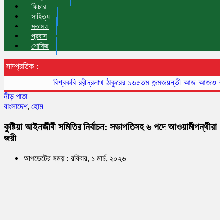
ফিচার
সাহিত্য
মতামত
প্রবাস
শোবিজ
সাম্প্রতিক :
বিশ্বকবি রবীন্দ্রনাথ ঠাকুরের ১৬৫তম জন্মজয়ন্তী আজ
আজও বায়ুদূষণে 
নীড় পাতা
বাংলাদেশ
,
হোম
কুষ্টিয়া আইনজীবী সমিতির নির্বাচন: সভাপতিসহ ৬ পদে আওয়ামীপন্থীরা
জয়ী
আপডেটের সময় : রবিবার, ১ মার্চ, ২০২৬