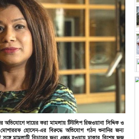
ণের অভিযোগে দায়ের করা মামলায় টিউলিপ রিজওয়ানা সিদ্দিক ও
োশাররফ হোসেন-এর বিরুদ্ধে অভিযোগ গঠন শুনানির জন্য
্গে মামলাটি বিচারের জন্য প্রস্তুত হওয়ায় ঢাকার বিশেষ জজ