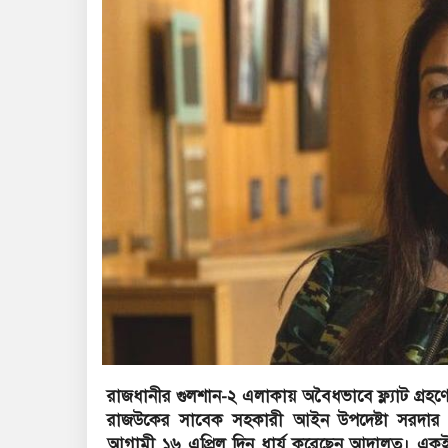
রাজধানীর গুলশান-২ এলাকায় অবৈধভাবে ফ্ল্যাট গ্রহ
রাজউকের সাবেক সহকারী আইন উপদেষ্টা সরদার ম
আগামী ১৬ এপ্রিল দিন ধার্য করেছেন আদালত। একই সঙ