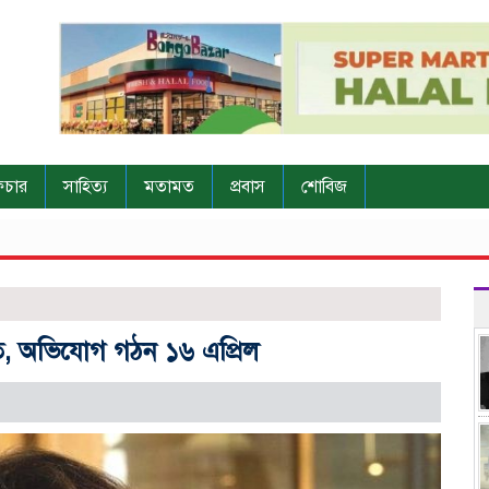
িচার
সাহিত্য
মতামত
প্রবাস
শোবিজ
তুত, অভিযোগ গঠন ১৬ এপ্রিল