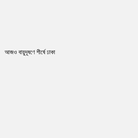
আজও বায়ুদূষণে শীর্ষে ঢাকা