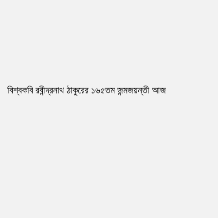
বিশ্বকবি রবীন্দ্রনাথ ঠাকুরের ১৬৫তম জন্মজয়ন্তী আজ