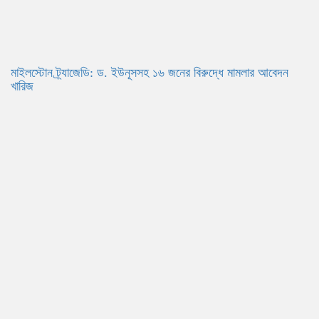
মাইলস্টোন ট্র্যাজেডি: ড. ইউনূসসহ ১৬ জনের বিরুদ্ধে মামলার আবেদন
খারিজ