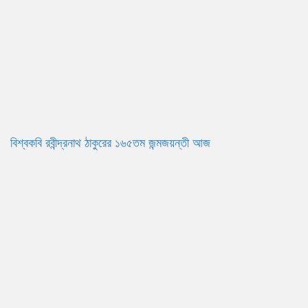
বিশ্বকবি রবীন্দ্রনাথ ঠাকুরের ১৬৫তম জন্মজয়ন্তী আজ