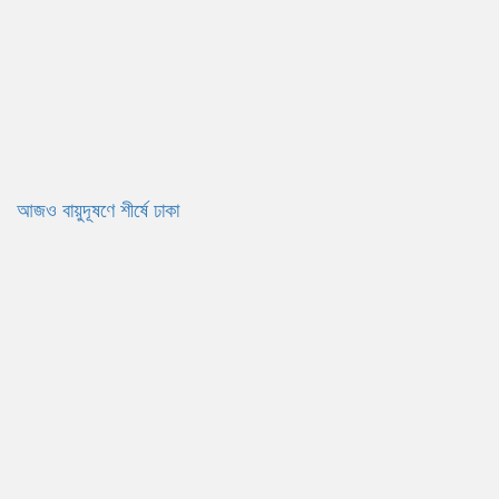
আজও বায়ুদূষণে শীর্ষে ঢাকা