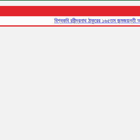
বিশ্বকবি রবীন্দ্রনাথ ঠাকুরের ১৬৫তম জন্মজয়ন্তী আজ
আজও