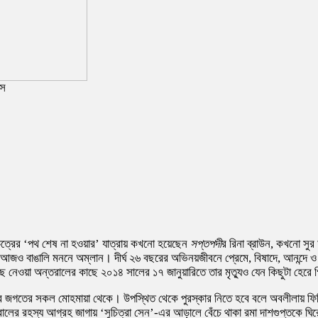
্স
্চিত্রের ‘পথ শেষ না হওয়ার’ যাত্রায় কখনো হয়েছেন
সপ্তপদী
র রিনা ব্রাউন, কখনো সুর
্রাণ আজও বাঙালি মননে অম্লান। দীর্ঘ ২৬ বছরের অভিনয়জীবনে প্রেমে, বিষাদে, আনন্দে 
ছে নেওয়া অন্তরালের কাছে ২০১৪ সালের ১৭ জানুয়ারিতে তার মৃত্যুও যেন কিছুটা হেরে
িত্র জগতের সকল মোহমায়া থেকে। উপস্থিত থেকে পুরস্কার নিতে হবে বলে অবলীলায় ফি
লের রহস্য আগ্রহ জাগায় ‘সুচিত্রা সেন’-এর আড়ালে বেঁচে থাকা রমা দাশগুপ্তকে ঘির