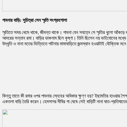
পাবনার বাড়ি: সুচিত্রা সেন স্মৃতি সংগ্রহশালা
স্মৃতিতে সময় থেমে থাকে, জীবন্ত থাকে। পাবনা যেন সযত্নে সে স্মৃতির ধুলো আঁকড়
আদরের সন্তান রমা। বাড়ির ডাকনাম ছিল কৃষ্ণা। তিনি ছিলেন নয় ভাইবোনের মধ্যে পঞ
উদ্ধৃতি ও নানা মতের ভিত্তিতে পাটনায় মামাবাড়িতে জন্মস্থান হওয়াটাই যৌক্তিক ম
কিন্তু তাতে কী রমার ওপর পাবনার স্নেহের অধিকার ক্ষুণ্ণ হয়? ইছামতির হাওয়ায় শ
একতলা বাড়ি তৈরি করেন। হেমসাগর দীঘির গা ঘেষে সেই বাড়িটি নানা ঘাত-প্রতিঘাতে