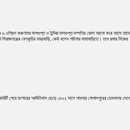
ের ৬ এপ্রিল করুণাময় দাশগুপ্ত ও ইন্দিরা দাশগুপ্ত দম্পতির কোল আলো করে আসে তাদ
উ সিরাজগঞ্জের বেলকুচির ভাঙাবাড়ি, কেউ বলেন পাটনায় মামাবাড়িতে। তবে রমার নিজের
র চাকরিটি পেয়ে যশোরের আদিনিবাস ছেড়ে ১৯২২ সালে পাবনার গোপালপুরের হেমসাগর লেন