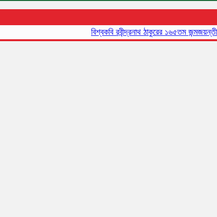
বিশ্বকবি রবীন্দ্রনাথ ঠাকুরের ১৬৫তম জন্মজয়ন্তী আজ