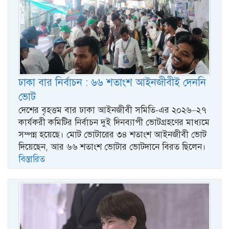
ঢাকা বার নির্বাচন : ৬৬ শতাংশ আইনজীবীই দেননি
ভোট
দেশের বৃহত্তম বার ঢাকা আইনজীবী সমিতি-এর ২০২৬–২৭
কার্যকরী কমিটির নির্বাচন দুই দিনব্যাপী ভোটগ্রহণের মাধ্যমে
সম্পন্ন হয়েছে। মোট ভোটারের ৩৪ শতাংশ আইনজীবী ভোট
দিয়েছেন, আর ৬৬ শতাংশ ভোটার ভোটদানে বিরত ছিলেন।
বিস্তারিত