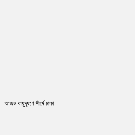
আজও বায়ুদূষণে শীর্ষে ঢাকা