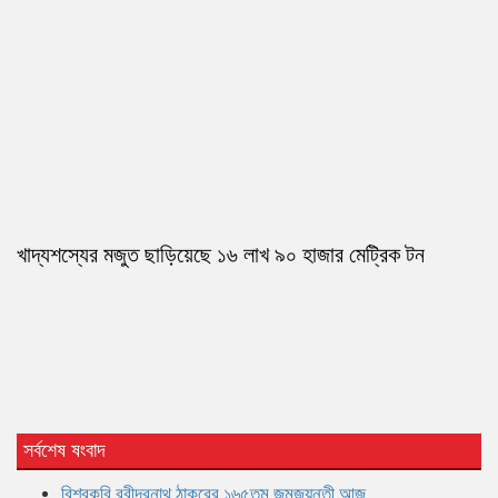
খাদ্যশস্যের মজুত ছাড়িয়েছে ১৬ লাখ ৯০ হাজার মেট্রিক টন
সর্বশেষ ষংবাদ
বিশ্বকবি রবীন্দ্রনাথ ঠাকুরের ১৬৫তম জন্মজয়ন্তী আজ