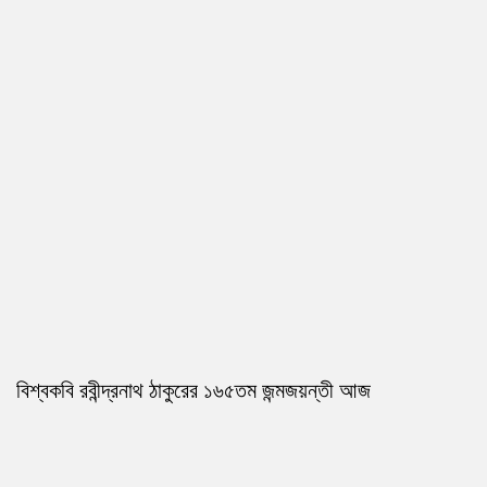
বিশ্বকবি রবীন্দ্রনাথ ঠাকুরের ১৬৫তম জন্মজয়ন্তী আজ