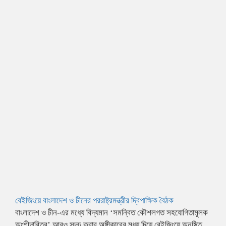
বেইজিংয়ে বাংলাদেশ ও চীনের পররাষ্ট্রমন্ত্রীর দ্বিপাক্ষিক বৈঠক
বাংলাদেশ ও চীন-এর মধ্যে বিদ্যমান ‘সমন্বিত কৌশলগত সহযোগিতামূলক
অংশীদারিত্ব’ আরও সুদৃঢ় করার অঙ্গীকারের মধ্য দিয়ে বেইজিংয়ে অনুষ্ঠিত