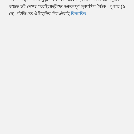
হয়েছে দুই দেশের পররাষ্ট্রমন্ত্রীদের গুরুত্বপূর্ণ দ্বিপাক্ষিক বৈঠক। বুধবার (৬
মে) বেইজিংয়ের ঐতিহাসিক দিয়াওউতাই
বিস্তারিত