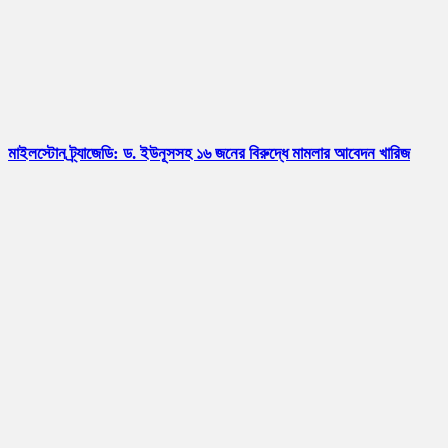
মাইলস্টোন ট্র্যাজেডি: ড. ইউনূসসহ ১৬ জনের বিরুদ্ধে মামলার আবেদন খারিজ