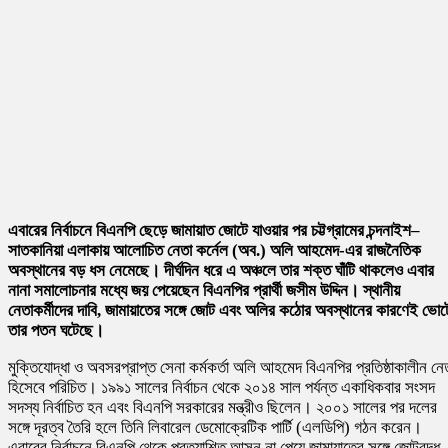
এবারের নির্বাচনে বিএনপি ছেড়ে জামায়াত জোটে যাওয়ার পর চট্টগ্রামের চন্দনাইশ–
সাতকানিয়া এলাকায় আলোচিত নেতা কর্নেল (অব.)
অলি আহমেদ
-এর রাজনৈতিক
অবস্থানের বড় ধস নেমেছে। দীর্ঘদিন ধরে এ অঞ্চলে তার শক্ত ঘাঁটি থাকলেও এবার
নানা সমালোচনার মধ্যে জয় পেয়েছেন বিএনপির প্রার্থী
জসীম উদ্দিন
। স্থানীয়
নেতাকর্মীদের দাবি, জামায়াতের সঙ্গে জোট এবং অলির কঠোর অবস্থানের কারণেই ভোট
তার পতন ঘটেছে।
মুক্তিযোদ্ধা ও অবসরপ্রাপ্ত সেনা কর্মকর্তা অলি আহমেদ বিএনপির প্রতিষ্ঠাকালীন নে
হিসেবে পরিচিত। ১৯৯১ সালের নির্বাচন থেকে ২০১৪ সাল পর্যন্ত একাধিকবার সংসদ
সদস্য নির্বাচিত হন এবং বিএনপি সরকারের মন্ত্রীও ছিলেন। ২০০১ সালের পর দলের
সঙ্গে দূরত্ব তৈরি হলে তিনি লিবারেল ডেমোক্রেটিক পার্টি (এলডিপি) গঠন করেন।
এবারের নির্বাচনে বিএনপি থেকে প্রত্যাশিত আসন না পেয়ে জামায়াতের সঙ্গে জোটবদ্ধ