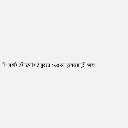
বিশ্বকবি রবীন্দ্রনাথ ঠাকুরের ১৬৫তম জন্মজয়ন্তী আজ