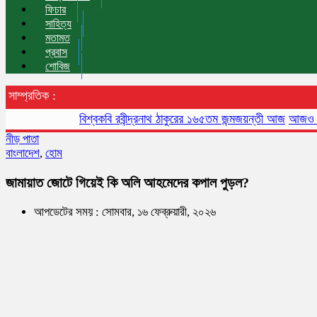
ফিচার
সাহিত্য
মতামত
প্রবাস
শোবিজ
সাম্প্রতিক :
বিশ্বকবি রবীন্দ্রনাথ ঠাকুরের ১৬৫তম জন্মজয়ন্তী আজ
আজও বায়ুদূষণে 
নীড় পাতা
বাংলাদেশ
,
হোম
জামায়াত জোটে গিয়েই কি অলি আহমেদের কপাল পুড়ল?
আপডেটের সময় : সোমবার, ১৬ ফেব্রুয়ারী, ২০২৬