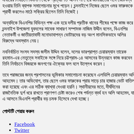
হওয়ায় তিনি ব্যাপক সমালোচনার মুখে পড়েন। চন্দনাইশে নিজের ছেলে ওমর ফারুককে
প্রার্থী করলেও মাঠে সক্রিয় ছিলেন তিনি নিজেই।
অন্যদিকে বিএনপির বিভিন্ন পক্ষ এক হয়ে দলীয় প্রতীক ধানের শীষের পক্ষে কাজ কর
চন্দনাইশ উপজেলা যুবদলের সাবেক সাধারণ সম্পাদক নাজিম উদ্দীন বলেন, বিএনপির
নেতাকর্মী ও জাতীয়তাবাদী মনোভাবাপন্ন ভোটারদের বড় অংশ মানসিকভাবে অলির
বিরুদ্ধে অবস্থান নেয়।
নবনির্বাচিত সংসদ সদস্য জসীম উদ্দিন বলেন, দলের ভারপ্রাপ্ত চেয়ারম্যান
তারেক
রহমান
-এর নেতৃত্বে সবাইকে সঙ্গে নিয়ে চট্টগ্রাম-১৪ আসনের উন্নয়নে কাজ করবেন
তিনি নির্বাচনে বিজয়কে জনগণের ঐক্যের ফল বলে উল্লেখ করেন।
তবে পরাজয়ের জন্য প্রশাসনের ভূমিকার সমালোচনা করেছেন এলডিপি চেয়ারম্যান অল
আহমেদ। তার অভিযোগ, তার ছেলে ওমর ফারুকের প্রায় সাড়ে চার হাজার ভোট বাতি
করা হয়েছে এবং এর সঠিক ব্যাখ্যা দেওয়া হয়নি। স্থানীয়দের মতে, দীর্ঘদিনের
রাজনৈতিক দুর্গ ধরে রাখতে প্রাণপণ চেষ্টা করেও শেষ পর্যন্ত ব্যর্থ হন অলি আহমেদ, যা
এ আসনে বিএনপি প্রার্থীর বড় চমক হিসেবে দেখা হচ্ছে।
পোস্টটি শেয়ার করুন
Facebook
Twitter