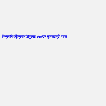
বিশ্বকবি রবীন্দ্রনাথ ঠাকুরের ১৬৫তম জন্মজয়ন্তী আজ