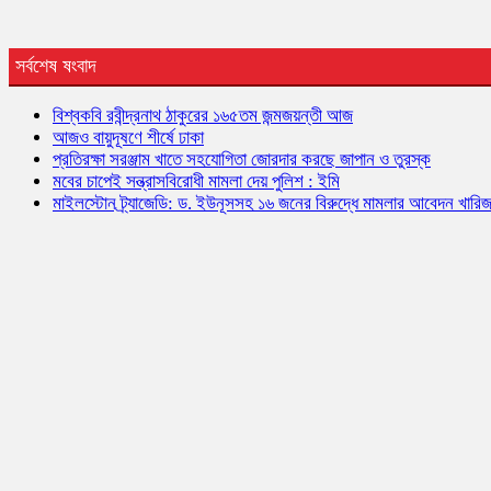
সর্বশেষ ষংবাদ
বিশ্বকবি রবীন্দ্রনাথ ঠাকুরের ১৬৫তম জন্মজয়ন্তী আজ
আজও বায়ুদূষণে শীর্ষে ঢাকা
প্রতিরক্ষা সরঞ্জাম খাতে সহযোগিতা জোরদার করছে জাপান ও তুরস্ক
মবের চাপেই সন্ত্রাসবিরোধী মামলা দেয় পুলিশ : ইমি
মাইলস্টোন ট্র্যাজেডি: ড. ইউনূসসহ ১৬ জনের বিরুদ্ধে মামলার আবেদন খারি