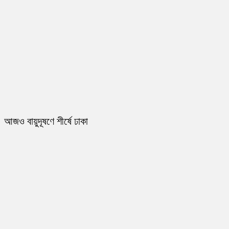
আজও বায়ুদূষণে শীর্ষে ঢাকা