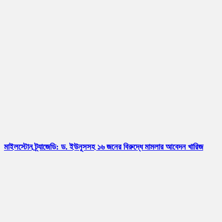
মাইলস্টোন ট্র্যাজেডি: ড. ইউনূসসহ ১৬ জনের বিরুদ্ধে মামলার আবেদন খারিজ