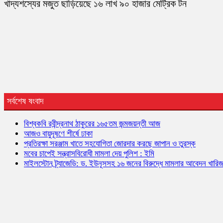
খাদ্যশস্যের মজুত ছাড়িয়েছে ১৬ লাখ ৯০ হাজার মেট্রিক টন
সর্বশেষ ষংবাদ
বিশ্বকবি রবীন্দ্রনাথ ঠাকুরের ১৬৫তম জন্মজয়ন্তী আজ
আজও বায়ুদূষণে শীর্ষে ঢাকা
প্রতিরক্ষা সরঞ্জাম খাতে সহযোগিতা জোরদার করছে জাপান ও তুরস্ক
মবের চাপেই সন্ত্রাসবিরোধী মামলা দেয় পুলিশ : ইমি
মাইলস্টোন ট্র্যাজেডি: ড. ইউনূসসহ ১৬ জনের বিরুদ্ধে মামলার আবেদন খারি