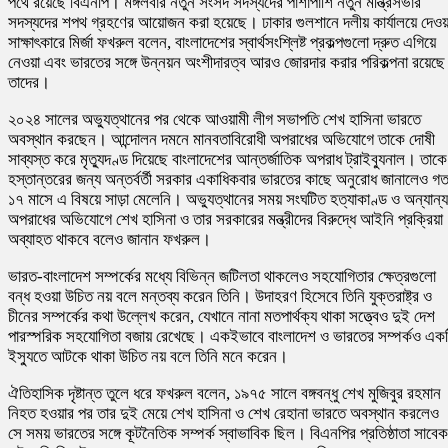
পথে রয়েছে বিএনপি। মঙ্গলবার নতুন সংসদ সদস্যদের পাশাপাশি নতুন মন্ত্রিসভার
সদস্যদের শপথ গ্রহণের আয়োজন করা হয়েছে। ঢাকার গুলশানে দলীয় কার্যালয়ে দেওয়
সাক্ষাৎকারে মির্জা ফখরুল বলেন, বাংলাদেশের স্বার্থসংশ্লিষ্ট প্রকল্পগুলো দ্রুত এগিয়ে
নেওয়া এবং ভারতের সঙ্গে উন্নয়ন অংশীদারত্ব আরও জোরদার করার পরিকল্পনা রয়েছে
তাদের।
২০২৪ সালের অভ্যুত্থানের পর থেকে আওয়ামী লীগ সভাপতি শেখ হাসিনা ভারতে
অবস্থান করছেন। আন্দোলন দমনে মানবতাবিরোধী অপরাধের অভিযোগে তাকে দোষী
সাব্যস্ত করে মৃত্যুদণ্ড দিয়েছে বাংলাদেশের আন্তর্জাতিক অপরাধ ট্রাইব্যুনাল। তাকে
হস্তান্তরের জন্য অন্তর্বর্তী সরকার একাধিকবার ভারতের কাছে অনুরোধ জানালেও গ
১৭ মাসে এ বিষয়ে সাড়া মেলেনি। অভ্যুত্থানের সময় সংঘটিত হত্যাকাণ্ড ও অন্যান্য
অপরাধের অভিযোগে শেখ হাসিনা ও তার সরকারের মন্ত্রীদের বিরুদ্ধে আইনি প্রক্রিয়া
অব্যাহত থাকবে বলেও জানান ফখরুল।
ভারত-বাংলাদেশ সম্পর্কের মধ্যে বিভিন্ন জটিলতা থাকলেও সহযোগিতার ক্ষেত্রগুলো
বন্ধ হওয়া উচিত নয় বলে মন্তব্য করেন তিনি। উদাহরণ হিসেবে তিনি যুক্তরাষ্ট্র ও
চীনের সম্পর্কের কথা উল্লেখ করেন, যেখানে নানা মতপার্থক্য থাকা সত্ত্বেও দুই দেশ
পারস্পরিক সহযোগিতা বজায় রেখেছে। একইভাবে বাংলাদেশ ও ভারতের সম্পর্কও এক
ইস্যুতে আটকে থাকা উচিত নয় বলে তিনি মনে করেন।
ঐতিহাসিক দৃষ্টান্ত তুলে ধরে ফখরুল বলেন, ১৯৭৫ সালে বঙ্গবন্ধু
শেখ মুজিবুর রহমান
নিহত হওয়ার পর তার দুই মেয়ে শেখ হাসিনা ও শেখ রেহানা ভারতে অবস্থান করলেও
সে সময় ভারতের সঙ্গে কূটনৈতিক সম্পর্ক স্বাভাবিক ছিল। বিএনপির প্রতিষ্ঠাতা সাবেক