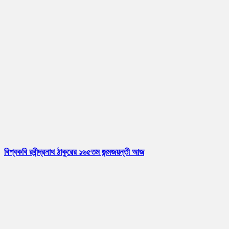
বিশ্বকবি রবীন্দ্রনাথ ঠাকুরের ১৬৫তম জন্মজয়ন্তী আজ