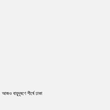
আজও বায়ুদূষণে শীর্ষে ঢাকা