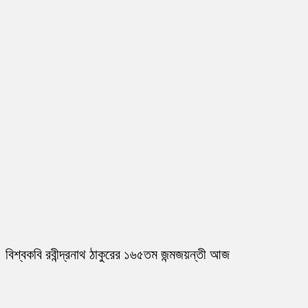
বিশ্বকবি রবীন্দ্রনাথ ঠাকুরের ১৬৫তম জন্মজয়ন্তী আজ