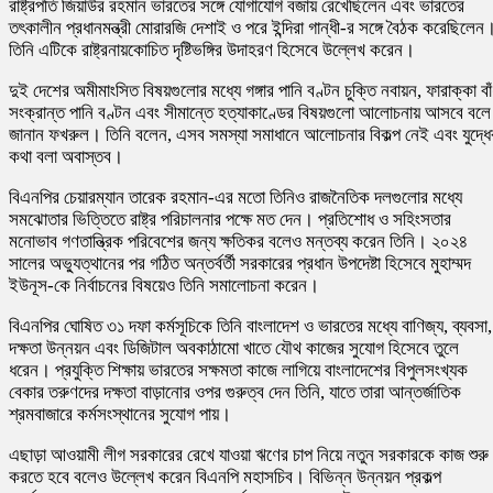
রাষ্ট্রপতি
জিয়াউর রহমান
ভারতের সঙ্গে যোগাযোগ বজায় রেখেছিলেন এবং ভারতের
তৎকালীন প্রধানমন্ত্রী
মোরারজি দেশাই
ও পরে
ইন্দিরা গান্ধী
-র সঙ্গে বৈঠক করেছিলেন
তিনি এটিকে রাষ্ট্রনায়কোচিত দৃষ্টিভঙ্গির উদাহরণ হিসেবে উল্লেখ করেন।
দুই দেশের অমীমাংসিত বিষয়গুলোর মধ্যে গঙ্গার পানি বণ্টন চুক্তি নবায়ন, ফারাক্কা বা
সংক্রান্ত পানি বণ্টন এবং সীমান্তে হত্যাকাণ্ডের বিষয়গুলো আলোচনায় আসবে বলে
জানান ফখরুল। তিনি বলেন, এসব সমস্যা সমাধানে আলোচনার বিকল্প নেই এবং যুদ্ধে
কথা বলা অবাস্তব।
বিএনপির চেয়ারম্যান
তারেক রহমান
-এর মতো তিনিও রাজনৈতিক দলগুলোর মধ্যে
সমঝোতার ভিত্তিতে রাষ্ট্র পরিচালনার পক্ষে মত দেন। প্রতিশোধ ও সহিংসতার
মনোভাব গণতান্ত্রিক পরিবেশের জন্য ক্ষতিকর বলেও মন্তব্য করেন তিনি। ২০২৪
সালের অভ্যুত্থানের পর গঠিত অন্তর্বর্তী সরকারের প্রধান উপদেষ্টা হিসেবে
মুহাম্মদ
ইউনূস
-কে নির্বাচনের বিষয়েও তিনি সমালোচনা করেন।
বিএনপির ঘোষিত ৩১ দফা কর্মসূচিকে তিনি বাংলাদেশ ও ভারতের মধ্যে বাণিজ্য, ব্যবসা,
দক্ষতা উন্নয়ন এবং ডিজিটাল অবকাঠামো খাতে যৌথ কাজের সুযোগ হিসেবে তুলে
ধরেন। প্রযুক্তি শিক্ষায় ভারতের সক্ষমতা কাজে লাগিয়ে বাংলাদেশের বিপুলসংখ্যক
বেকার তরুণদের দক্ষতা বাড়ানোর ওপর গুরুত্ব দেন তিনি, যাতে তারা আন্তর্জাতিক
শ্রমবাজারে কর্মসংস্থানের সুযোগ পায়।
এছাড়া আওয়ামী লীগ সরকারের রেখে যাওয়া ঋণের চাপ নিয়ে নতুন সরকারকে কাজ শুরু
করতে হবে বলেও উল্লেখ করেন বিএনপি মহাসচিব। বিভিন্ন উন্নয়ন প্রকল্প