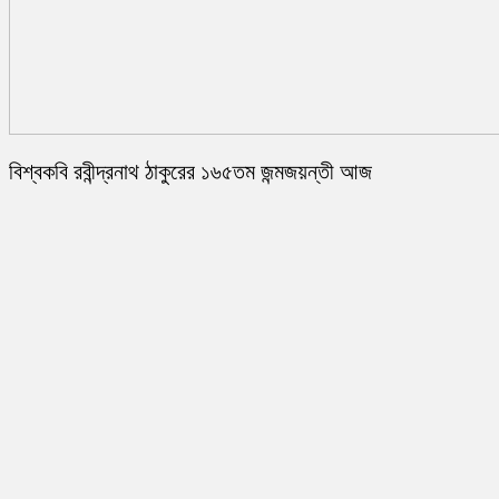
বিশ্বকবি রবীন্দ্রনাথ ঠাকুরের ১৬৫তম জন্মজয়ন্তী আজ