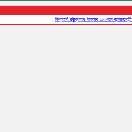
বিশ্বকবি রবীন্দ্রনাথ ঠাকুরের ১৬৫তম জন্মজয়ন্তী আজ