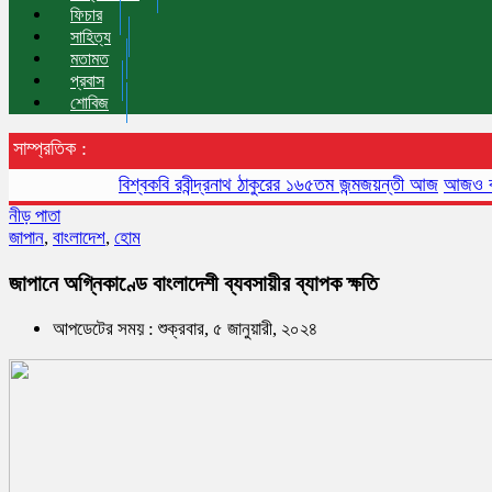
ফিচার
সাহিত্য
মতামত
প্রবাস
শোবিজ
সাম্প্রতিক :
বিশ্বকবি রবীন্দ্রনাথ ঠাকুরের ১৬৫তম জন্মজয়ন্তী আজ
আজও বায়ুদূষণে 
নীড় পাতা
জাপান
,
বাংলাদেশ
,
হোম
জাপানে অগ্নিকাণ্ডে বাংলাদেশী ব্যবসায়ীর ব্যাপক ক্ষতি
আপডেটের সময় : শুক্রবার, ৫ জানুয়ারী, ২০২৪