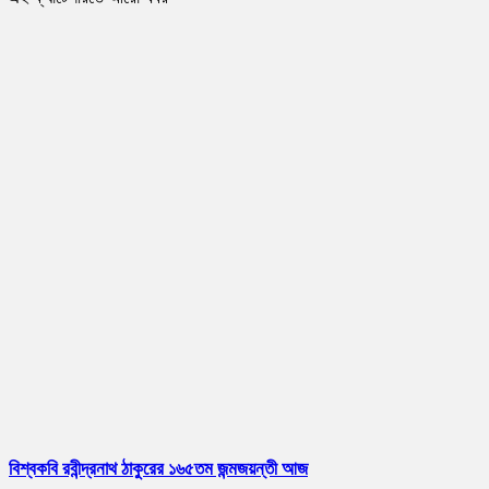
বিশ্বকবি রবীন্দ্রনাথ ঠাকুরের ১৬৫তম জন্মজয়ন্তী আজ