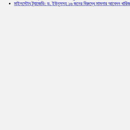
মাইলস্টোন ট্র্যাজেডি: ড. ইউনূসসহ ১৬ জনের বিরুদ্ধে মামলার আবেদন খারি