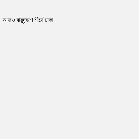
আজও বায়ুদূষণে শীর্ষে ঢাকা