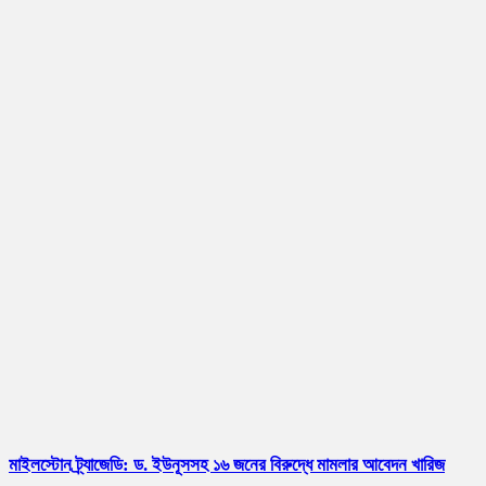
মাইলস্টোন ট্র্যাজেডি: ড. ইউনূসসহ ১৬ জনের বিরুদ্ধে মামলার আবেদন খারিজ