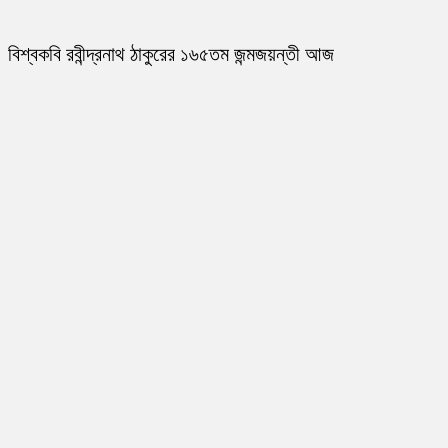
বিশ্বকবি রবীন্দ্রনাথ ঠাকুরের ১৬৫তম জন্মজয়ন্তী আজ