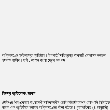
অগ্নিকাণ্ডে ক্ষতিগ্রস্ত প্রতিষ্ঠান। ইনসার্টে ক্ষতিগ্রস্ত ব্যবসায়ী মোহাম্মদ নজরুল
ইসলাম রাজীব। ছবি : জাপান বাংলা প্রেস ডট কম
নিজস্ব প্রতিবেদক, জাপান
টোকিওর শিনওকোবো বাংলাদেশী মালিকানাধীন জেবি কমিউনিকেশন কোম্পানি লিমিটেড
নামক এক প্রতিষ্ঠানে ভয়াবহ অগ্নিকাণ্ডের ঘটনা ঘটেছে। বৃহস্পতিবার (৪ জানুয়ারি)